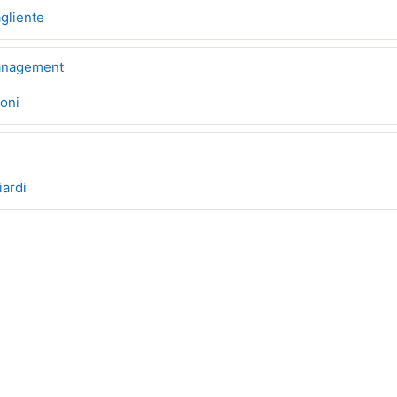
gliente
Management
roni
iardi