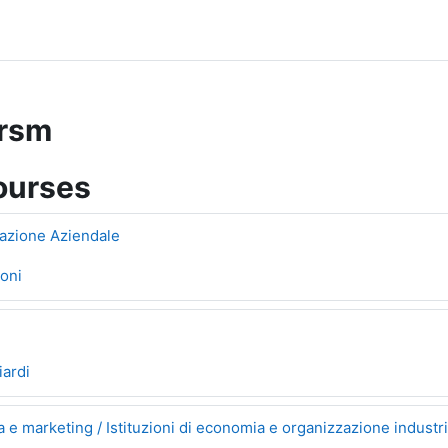
irsm
ourses
azione Aziendale
roni
iardi
a e marketing / Istituzioni di economia e organizzazione industr