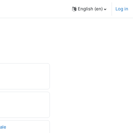
English ‎(en)‎
Log in
iale